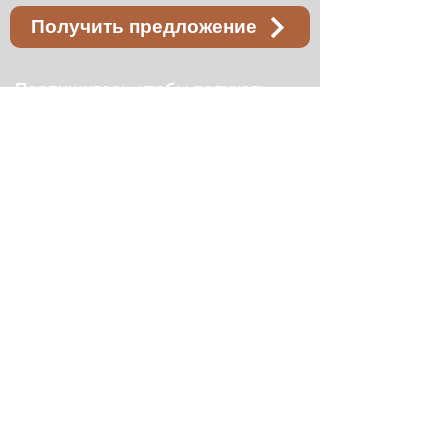
Получить предложение
Подпишитесь, чтобы получать
наши обновления
Присоединиться
Запрос цитаты
Связаться с нами