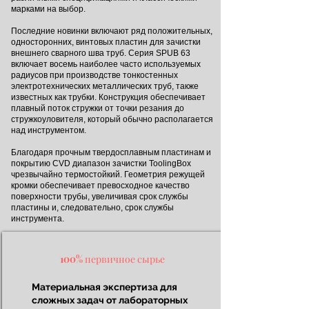
марками на выбор.
Последние новинки включают ряд положительных,
односторонних, винтовых пластин для зачистки
внешнего сварного шва труб. Серия SPUB 63
включает восемь наиболее часто используемых
радиусов при производстве тонкостенных
электротехнических металлических труб, также
известных как трубки. Конструкция обеспечивает
плавный поток стружки от точки резания до
стружкоуловителя, который обычно располагается
над инструментом.
Благодаря прочным твердосплавным пластинам и
покрытию CVD диапазон зачистки ToolingBox
чрезвычайно термостойкий. Геометрия режущей
кромки обеспечивает превосходное качество
поверхности трубы, увеличивая срок службы
пластины и, следовательно, срок службы
инструмента.
100% первичное сырье
Материальная экспертиза для
сложных задач от лабораторных